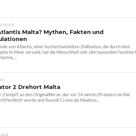
SCHICHTE
tlantis Malta? Mythen, Fakten und
ulationen
nde von Atlantis, einer hochentwickelten Zivilisation, die durch eine
phe im Meer versank, hat die Menschheit seit Jahrtausenden fasziniert
hichte,...
EWS
ator 2 Drehort Malta
r 2 knüpft an den Originalfilm an, der vor 24 Jahren (Premiere im Mai
röffentlicht wurde und Russell Crowe als Maximus...
LAUB