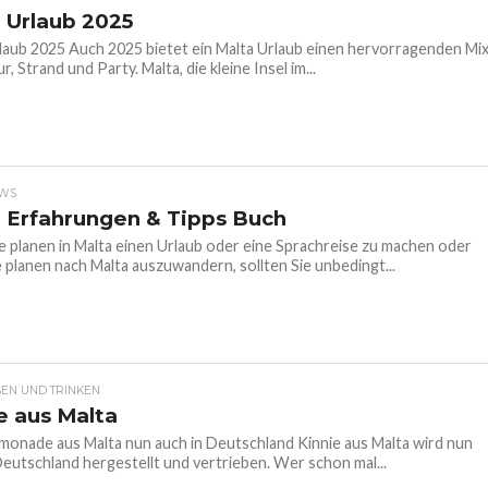
 Urlaub 2025
laub 2025 Auch 2025 bietet ein Malta Urlaub einen hervorragenden Mi
r, Strand und Party. Malta, die kleine Insel im...
EWS
 Erfahrungen & Tipps Buch
 planen in Malta einen Urlaub oder eine Sprachreise zu machen oder
 planen nach Malta auszuwandern, sollten Sie unbedingt...
SEN UND TRINKEN
e aus Malta
imonade aus Malta nun auch in Deutschland Kinnie aus Malta wird nun
Deutschland hergestellt und vertrieben. Wer schon mal...