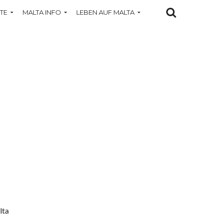
TE
MALTA INFO
LEBEN AUF MALTA
lta