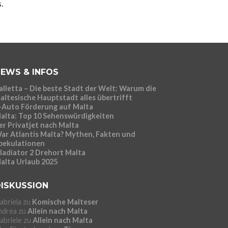
.
EWS & INFOS
alletta – Die beste Stadt der Welt: Warum die
altesische Hauptstadt alles übertrifft
-Auto Förderung auf Malta
alta: Top 10 Sehenswürdigkeiten
er Privatjet nach Malta
ar Atlantis Malta? Mythen, Fakten und
pekulationen
ladiator 2 Drehort Malta
alta Urlaub 2025
ISKUSSION
abriela
zu
Komische Malteser
ndrea
zu
Allein nach Malta
abriele
zu
Allein nach Malta