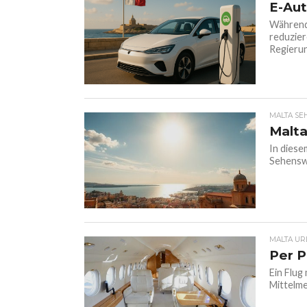
E-Aut
Während 
reduzier
Regierung
MALTA SE
Malta
In diese
Sehenswü
MALTA UR
Per P
Ein Flug 
Mittelme