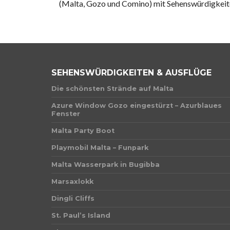
(Malta, Gozo und Comino) mit Sehenswürdigkeiten
SEHENSWÜRDIGKEITEN & AUSFLÜGE
Die schönsten Strände auf Malta
Azure Window Gozo eingestürzt – Azurblaues
Fenster
Malta Party Boot
Playmobil Malta – Funpark
Malta Wasserpark in Bugibba
Marsaxlokk
Dingli Cliffs
St. Paul’s Island