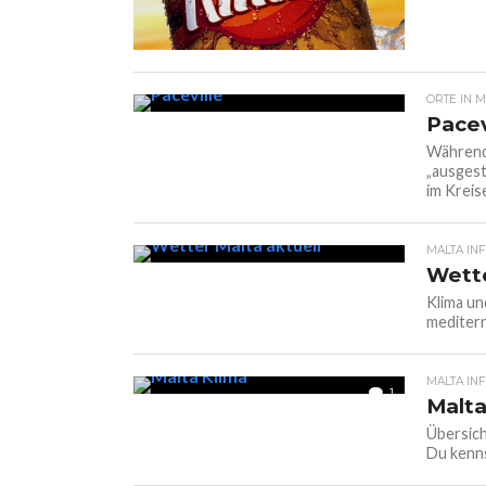
ORTE IN M
Pacev
Während 
„ausgest
im Kreise
MALTA IN
Wette
Klima un
mediterr
MALTA IN
1
Malta
Übersich
Du kenns