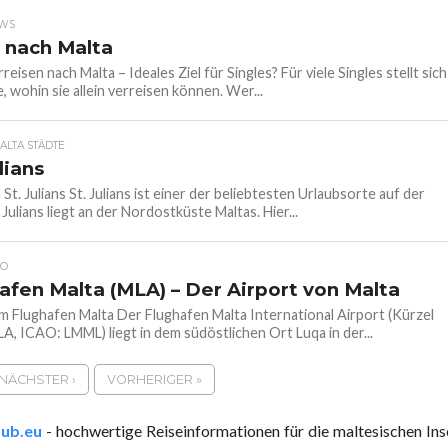
EWS
n nach Malta
rreisen nach Malta – Ideales Ziel für Singles? Für viele Singles stellt sich
e, wohin sie allein verreisen können. Wer...
ALTA STÄDTE
lians
 St. Julians St. Julians ist einer der beliebtesten Urlaubsorte auf der
. Julians liegt an der Nordostküste Maltas. Hier...
FO
afen Malta (MLA) – Der Airport von Malta
m Flughafen Malta Der Flughafen Malta International Airport (Kürzel
A, ICAO: LMML) liegt in dem südöstlichen Ort Luqa in der...
NÄCHSTER ›
VORHERIGER »
aub.eu
- hochwertige Reiseinformationen für die maltesischen Ins