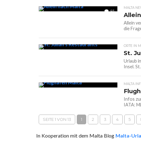
MALTA N
93
Allei
Allein ve
die Frag
ORTE IN M
St. Ju
Urlaub in
Insel. St
MALTA IN
Flugh
Infos zu
IATA: ML
SEITE 1 VON 13
1
2
3
4
5
In Kooperation mit dem Malta Blog
Malta-Url