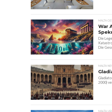
MALTA GE
War A
Spek
Die Lege
Katastro
Die Gesc
MALTA N
Gladi
Gladiato
2000) ve
MALTA UR