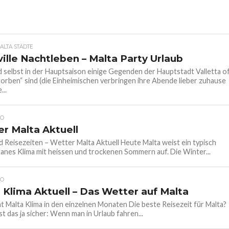
ALTA STÄDTE
ille Nachtleben – Malta Party Urlaub
selbst in der Hauptsaison einige Gegenden der Hauptstadt Valletta o
orben“ sind (die Einheimischen verbringen ihre Abende lieber zuhause
...
FO
r Malta Aktuell
d Reisezeiten – Wetter Malta Aktuell Heute Malta weist ein typisch
anes Klima mit heissen und trockenen Sommern auf. Die Winter...
FO
 Klima Aktuell – Das Wetter auf Malta
t Malta Klima in den einzelnen Monaten Die beste Reisezeit für Malta?
t das ja sicher: Wenn man in Urlaub fahren...