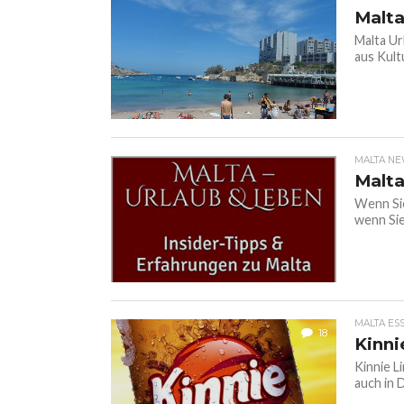
Malta
Malta Ur
aus Kultu
MALTA N
Malta
Wenn Sie
wenn Sie
MALTA ES
18
Kinni
Kinnie L
auch in 