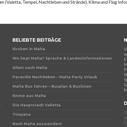
 (Valetta, Tempel, Nachtleben und Strände), Klima und Flug Infos
BELIEBTE BEITRÄGE
N
Kirchen in Malta
V
m
Wo liegt Malta? Sprache & Landesinformationen
E
M
Allein nach Malta
P
W
Paceville Nachtleben – Malta Party Urlaub
S
G
Malta Bus fahren – Busplan & Buslinien
M
Kinnie aus Malta
D
Die Hauptstadt Valletta
G
Timpana
a
G
Nach Malta auswandern