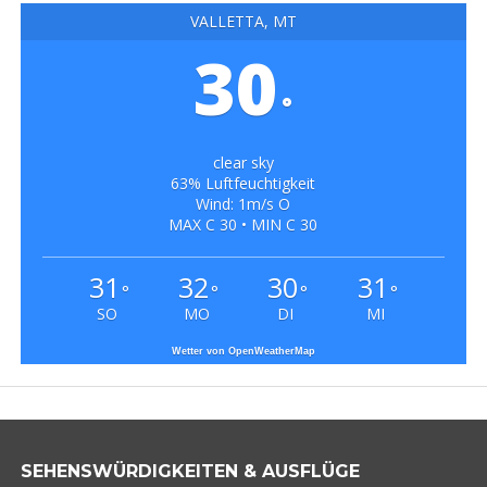
VALLETTA, MT
30
°
clear sky
63% Luftfeuchtigkeit
Wind: 1m/s O
MAX C 30 • MIN C 30
31
32
30
31
°
°
°
°
SO
MO
DI
MI
Wetter von OpenWeatherMap
SEHENSWÜRDIGKEITEN & AUSFLÜGE