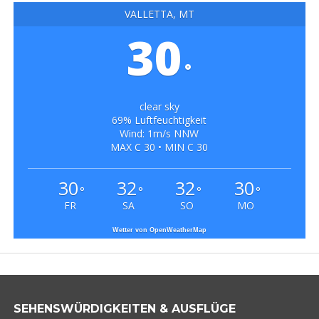
VALLETTA, MT
30
°
clear sky
69% Luftfeuchtigkeit
Wind: 1m/s NNW
MAX C 30 • MIN C 30
30
32
32
30
°
°
°
°
FR
SA
SO
MO
Wetter von OpenWeatherMap
SEHENSWÜRDIGKEITEN & AUSFLÜGE