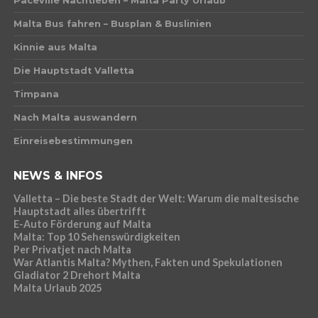
Paceville Nachtleben – Malta Party Urlaub
Malta Bus fahren – Busplan & Buslinien
Kinnie aus Malta
Die Hauptstadt Valletta
Timpana
Nach Malta auswandern
Einreisebestimmungen
NEWS & INFOS
Valletta – Die beste Stadt der Welt: Warum die maltesische
Hauptstadt alles übertrifft
E-Auto Förderung auf Malta
Malta: Top 10 Sehenswürdigkeiten
Per Privatjet nach Malta
War Atlantis Malta? Mythen, Fakten und Spekulationen
Gladiator 2 Drehort Malta
Malta Urlaub 2025