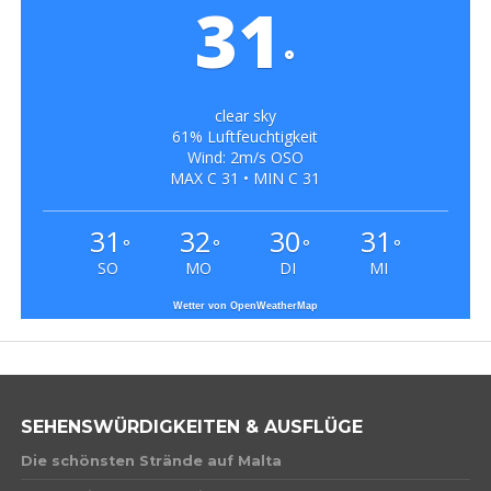
31
°
clear sky
61% Luftfeuchtigkeit
Wind: 2m/s OSO
MAX C 31 • MIN C 31
31
32
30
31
°
°
°
°
SO
MO
DI
MI
Wetter von OpenWeatherMap
SEHENSWÜRDIGKEITEN & AUSFLÜGE
Die schönsten Strände auf Malta