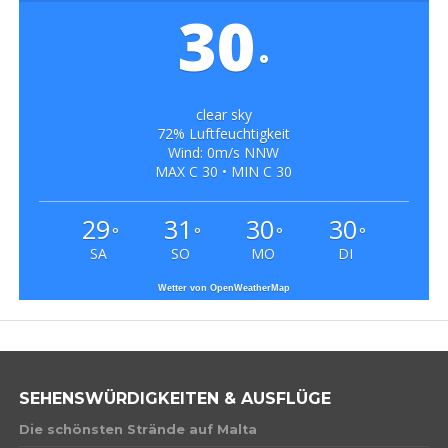
30
°
clear sky
72% Luftfeuchtigkeit
Wind: 0m/s NNW
MAX C 30 • MIN C 30
29
31
30
30
°
°
°
°
SA
SO
MO
DI
Wetter von OpenWeatherMap
SEHENSWÜRDIGKEITEN & AUSFLÜGE
Die schönsten Strände auf Malta