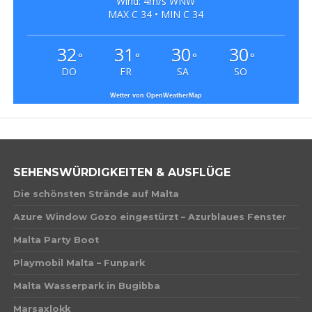
Wind: 4m/s WNW
MAX C 34 • MIN C 34
32
31
30
30
°
°
°
°
DO
FR
SA
SO
Wetter von OpenWeatherMap
SEHENSWÜRDIGKEITEN & AUSFLÜGE
Die schönsten Strände auf Malta
Azure Window Gozo eingestürzt – Azurblaues Fenster
Malta Party Boot
Playmobil Malta – Funpark
Malta Wasserpark in Bugibba
Marsaxlokk