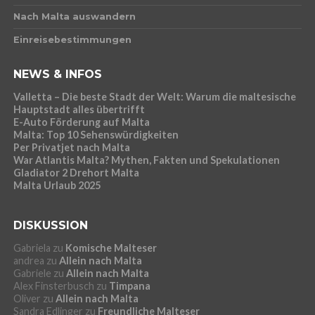
Nach Malta auswandern
Einreisebestimmungen
NEWS & INFOS
Valletta – Die beste Stadt der Welt: Warum die maltesische
Hauptstadt alles übertrifft
E-Auto Förderung auf Malta
Malta: Top 10 Sehenswürdigkeiten
Per Privatjet nach Malta
War Atlantis Malta? Mythen, Fakten und Spekulationen
Gladiator 2 Drehort Malta
Malta Urlaub 2025
DISKUSSION
Gabriela
zu
Komische Malteser
andrea
zu
Allein nach Malta
Gabriele
zu
Allein nach Malta
Alex Finsterbusch
zu
Timpana
Oliver
zu
Allein nach Malta
Sandra Edlinger
zu
Freundliche Malteser