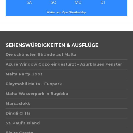
SA
SO
MO
DI
Wetter von OpenWeatherMap
SEHENSWÜRDIGKEITEN & AUSFLÜGE
Die schönsten Strände auf Malta
Azure Window Gozo eingestürzt – Azurblaues Fenster
Malta Party Boot
Playmobil Malta – Funpark
Malta Wasserpark in Bugibba
Marsaxlokk
Dingli Cliffs
St. Paul’s Island
Blaue Grotte