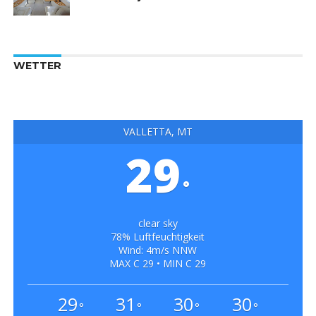
WETTER
VALLETTA, MT
29
°
clear sky
78% Luftfeuchtigkeit
Wind: 4m/s NNW
MAX C 29 • MIN C 29
29
31
30
30
°
°
°
°