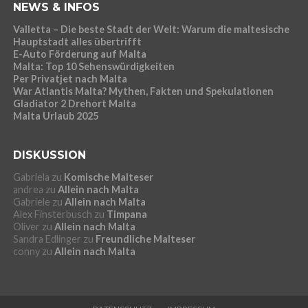
NEWS & INFOS
Valletta – Die beste Stadt der Welt: Warum die maltesische
Hauptstadt alles übertrifft
E-Auto Förderung auf Malta
Malta: Top 10 Sehenswürdigkeiten
Per Privatjet nach Malta
War Atlantis Malta? Mythen, Fakten und Spekulationen
Gladiator 2 Drehort Malta
Malta Urlaub 2025
DISKUSSION
Gabriela
zu
Komische Malteser
andrea
zu
Allein nach Malta
Gabriele
zu
Allein nach Malta
Alex Finsterbusch
zu
Timpana
Oliver
zu
Allein nach Malta
Sandra Edlinger
zu
Freundliche Malteser
conny
zu
Allein nach Malta