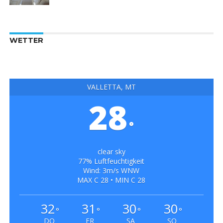
WETTER
VALLETTA, MT
28
°
clear sky
77% Luftfeuchtigkeit
Wind: 3m/s WNW
MAX C 28 • MIN C 28
32
31
30
30
°
°
°
°
DO
FR
SA
SO