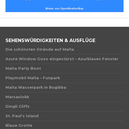
Wetter von OpenWeatherMap
SEHENSWÜRDIGKEITEN & AUSFLÜGE
Die schönsten Strände auf Malta
Azure Window Gozo eingestürzt – Azurblaues Fenster
Malta Party Boot
Playmobil Malta – Funpark
Malta Wasserpark in Bugibba
Marsaxlokk
Dingli Cliffs
St. Paul’s Island
Blaue Grotte