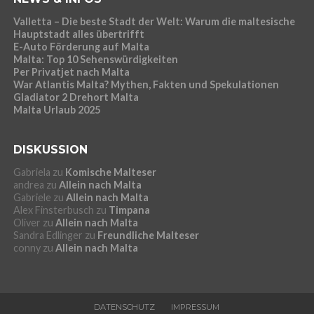
Valletta – Die beste Stadt der Welt: Warum die maltesische
Hauptstadt alles übertrifft
E-Auto Förderung auf Malta
Malta: Top 10 Sehenswürdigkeiten
Per Privatjet nach Malta
War Atlantis Malta? Mythen, Fakten und Spekulationen
Gladiator 2 Drehort Malta
Malta Urlaub 2025
DISKUSSION
Gabriela
zu
Komische Malteser
andrea
zu
Allein nach Malta
Gabriele
zu
Allein nach Malta
Alex Finsterbusch
zu
Timpana
Oliver
zu
Allein nach Malta
Sandra Edlinger
zu
Freundliche Malteser
conny
zu
Allein nach Malta
DATENSCHUTZ
IMPRESSUM