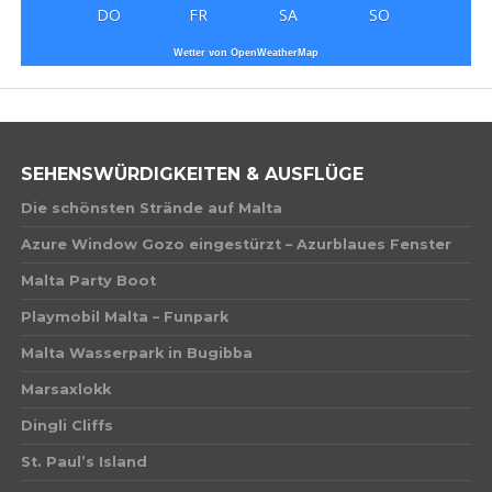
DO
FR
SA
SO
Wetter von OpenWeatherMap
SEHENSWÜRDIGKEITEN & AUSFLÜGE
Die schönsten Strände auf Malta
Azure Window Gozo eingestürzt – Azurblaues Fenster
Malta Party Boot
Playmobil Malta – Funpark
Malta Wasserpark in Bugibba
Marsaxlokk
Dingli Cliffs
St. Paul’s Island