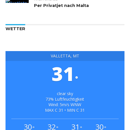
Per Privatjet nach Malta
WETTER
VALLETTA, MT
31
°
clear sky
73% Luftfeuchtigkeit
Wind: 5m/s WNW
MAX C 31 • MIN C 31
30
32
31
30
°
°
°
°