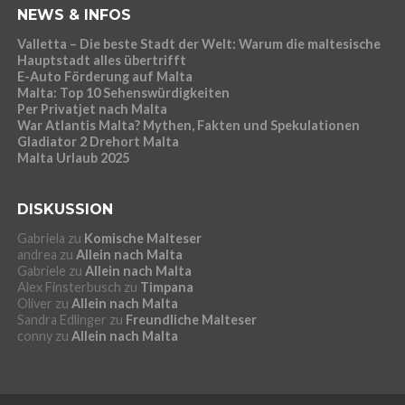
NEWS & INFOS
Valletta – Die beste Stadt der Welt: Warum die maltesische
Hauptstadt alles übertrifft
E-Auto Förderung auf Malta
Malta: Top 10 Sehenswürdigkeiten
Per Privatjet nach Malta
War Atlantis Malta? Mythen, Fakten und Spekulationen
Gladiator 2 Drehort Malta
Malta Urlaub 2025
DISKUSSION
Gabriela
zu
Komische Malteser
andrea
zu
Allein nach Malta
Gabriele
zu
Allein nach Malta
Alex Finsterbusch
zu
Timpana
Oliver
zu
Allein nach Malta
Sandra Edlinger
zu
Freundliche Malteser
conny
zu
Allein nach Malta