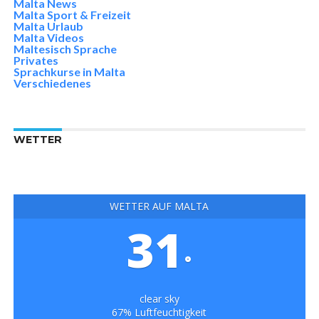
Malta News
Malta Sport & Freizeit
Malta Urlaub
Malta Videos
Maltesisch Sprache
Privates
Sprachkurse in Malta
Verschiedenes
WETTER
WETTER AUF MALTA
31
°
clear sky
67% Luftfeuchtigkeit