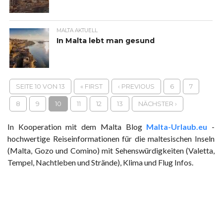
MALTA AKTUELL
In Malta lebt man gesund
SEITE 10 VON 13
« FIRST
‹ PREVIOUS
6
7
8
9
10
11
12
13
NÄCHSTER ›
In Kooperation mit dem Malta Blog
Malta-Urlaub.eu
-
hochwertige Reiseinformationen für die maltesischen Inseln
(Malta, Gozo und Comino) mit Sehenswürdigkeiten (Valetta,
Tempel, Nachtleben und Strände), Klima und Flug Infos.