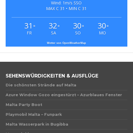
Wind: 1m/s SSO
MAX C 31 • MIN C 31
31
32
30
30
°
°
°
°
FR
SA
SO
MO
Wetter von OpenWeatherMap
SEHENSWÜRDIGKEITEN & AUSFLÜGE
Die schönsten Strände auf Malta
Azure Window Gozo eingestürzt – Azurblaues Fenster
Malta Party Boot
Playmobil Malta – Funpark
Malta Wasserpark in Bugibba