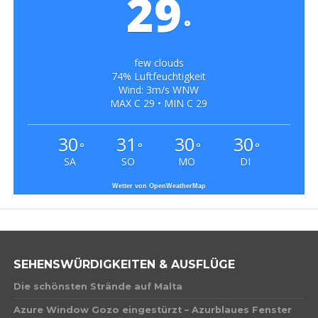
29
°
few clouds
74% Luftfeuchtigkeit
Wind: 3m/s WNW
MAX C 29 • MIN C 29
30
31
30
30
°
°
°
°
SA
SO
MO
DI
Wetter von OpenWeatherMap
SEHENSWÜRDIGKEITEN & AUSFLÜGE
Die schönsten Strände auf Malta
Azure Window Gozo eingestürzt – Azurblaues Fenster