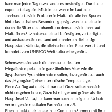
kann man jeden Tag etwas anderes besichtigen. Durch die
exponierte Lage im Mittelmeer waren im Laufe der
Jahrhunderte viele Eroberer in Malta, die alle ihre Spuren
hinterlassen haben. Besonders geprägt wurden die Inseln
durch die Ritter des Johanniterordens, die viele Jahre auf
Malta ihren Sitz hatten, die Insel befestigten, verteidigten
und ausbauten. So entstand unter anderem die heutige
Hauptstadt Valletta, die allein schon eine Reise wert ist und
komplett zum UNESCO Weltkulturerbe gehört.
Sehenswert sind auch die Jahrtausende alten
Megalithtempel, die ein ganz ähnliches Alter wie die
ägyptischen Pyramiden haben sollen, dazu gehört u.a. auch
das „Hypogäum“, eine unterirdische Tempelanlage.
Einen Ausflug auf die Nachbarinsel Gozo sollte man sich
nicht entgehen lassen, Gozo ist ruhiger und grüner als die
Hauptinsel Malta, hier kann man auch eine eigenen Urlaub
verbringen, in rustikalen Farmhäusern z.B.
Ebenso lockt die kleinste Insel Comino im Sommer mit ihrer